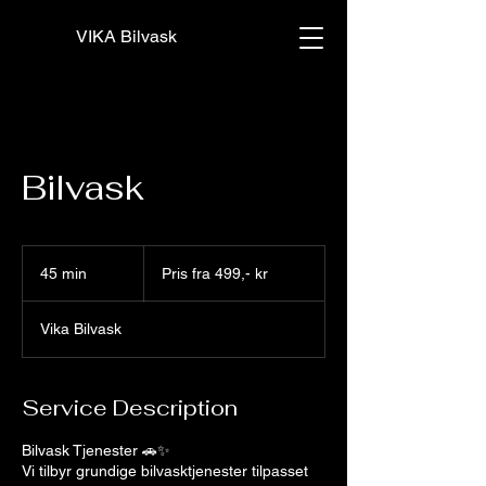
VIKA Bilvask
Bilvask
Pris
fra
45 min
4
Pris fra 499,- kr
499,-
kr
5
m
Vika Bilvask
i
n
Service Description
Bilvask Tjenester 🚗✨
Vi tilbyr grundige bilvasktjenester tilpasset